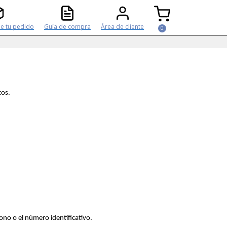
e tu pedido
Guía de compra
Área de cliente
tos.
ono o el número identificativo.