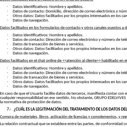
·
Datos identificativos: Nombre y apellidos.
·
Datos de contacto: Domicilio, dirección de correo electrónico y núm
·
Otros datos: Datos facilitados por los propios interesados en los c
·
Datos de navegación.
Datos facilitados en los formularios de contacto y otros canales puestos a d
·
Datos identificativos: Nombre y apellidos.
·
Datos de contacto: Dirección de correo electrónico y número de tel
·
Datos de transacción de bienes y servicios.
·
Otros datos: Datos facilitados por los propios interesados en los c
·
Datos de navegación.
Datos facilitados en el chat online de <<atención al cliente>> habilitado en e
·
Datos identificativos: Nombre y apellidos.
·
Datos de contacto: Dirección de correo electrónico y número de tel
·
Datos de transacción de bienes y servicios.
·
Otros datos: Datos facilitados por los propios interesados en los c
·
Datos de navegación.
En caso de que el Usuario facilite datos de terceros, manifiesta contar co
cualquier responsabilidad en ese sentido. No obstante, GRUPO EDELVIVES po
la normativa de protección de datos.
7.-
¿CUÁL ES LA LEGITIMACIÓN DEL TRATAMIENTO DE LOS DATOS DE
Compra de materiales, libros, activación de licencias y complementos, y reg
La relación contractual que se establece entre las partes, de conformidad co