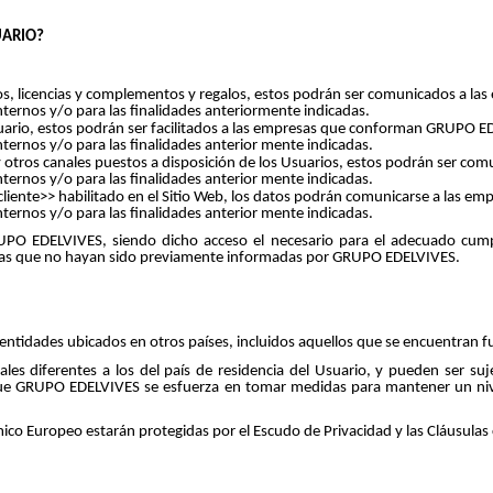
UARIO?
libros, licencias y complementos y regalos, estos podrán ser comunicados 
ternos y/o para las finalidades anteriormente indicadas.
l Usuario, estos podrán ser facilitados a las empresas que conforman GRUPO 
ternos y/o para las finalidades anterior mente indicadas.
to y otros canales puestos a disposición de los Usuarios, estos podrán ser
ternos y/o para las finalidades anterior mente indicadas.
 al cliente>> habilitado en el Sitio Web, los datos podrán comunicarse a las
ternos y/o para las finalidades anterior mente indicadas.
PO EDELVIVES, siendo dicho acceso el necesario para el adecuado cumpli
opias que no hayan sido previamente informadas por GRUPO EDELVIVES.
entidades ubicados en otros países, incluidos aquellos que se encuentran 
s diferentes a los del país de residencia del Usuario, y pueden ser sujet
 que GRUPO EDELVIVES se esfuerza en tomar medidas para mantener un nive
mico Europeo estarán protegidas por el Escudo de Privacidad y las Cláusulas