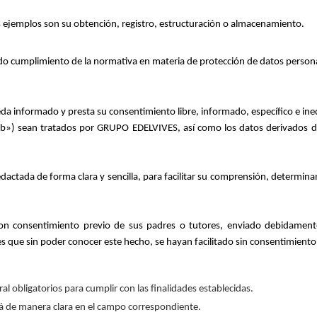
s ejemplos son su obtención, registro, estructuración o almacenamiento.
ado cumplimiento de la normativa en materia de protección de datos person
eda informado y presta su consentimiento libre, informado, específico e ine
b») sean tratados por GRUPO EDELVIVES, así como los datos derivados de 
redactada de forma clara y sencilla, para facilitar su comprensión, determin
n consentimiento previo de sus padres o tutores, enviado debidamente 
ue sin poder conocer este hecho, se hayan facilitado sin consentimiento 
al obligatorios para cumplir con las finalidades establecidas.
ará de manera clara en el campo correspondiente.